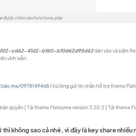
e được chèn vào functions.php
f02-cd62-41d2-bf60-bf0d62d95d62
dán vào và bấm Reg
ền vĩnh viễn.
//zalo.me/0978149468
(Vui lòng gửi tin nhắn hỗ trợ theme Fl
ản quyền | Tải theme Flatsome version 3.20.2 | Tải theme F
thì không sao cả nhé, vì đây là key share nhiều 