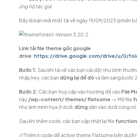
ủng hộ tác giả
Đây là bản mới nhất tải về ngày 19/09/2025 (phiên b
Link tải file theme gốc google
drive
:
https://drive.google.com/drive/u/0/fo
Bước 1:
Sau khi tải về các bạn cài đặt như bình thư
nhập key, các bạn
dừng lại để đó
và làm sang bước 
Bước 2:
Các bạn truy cập vào hosting để vào
File 
này
/wp-content/ themes/ flatsome
-> Mở file
f
như ảnh minh họa ở dưới,
đừng
dán vào dưới cùng nó 
Sau khi thêm code, các bạn cập nhật lại file
functio
//Thêm 6 code để active theme Flatsome bên dưới n