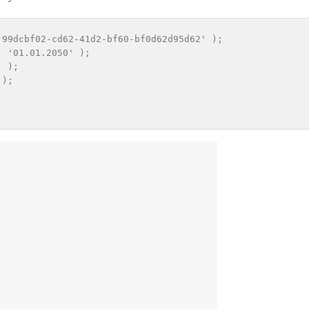
99dcbf02-cd62-41d2-bf60-bf0d62d95d62' ); 

 '01.01.2050' );

 ); 

); 
