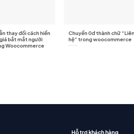
n thay đổi cách hiển
Chuyển 0đ thành chữ “Liê
 giá bắt mắt người
hệ” trong woocommerce
ong Woocommerce
Hỗ trợ khách hàng