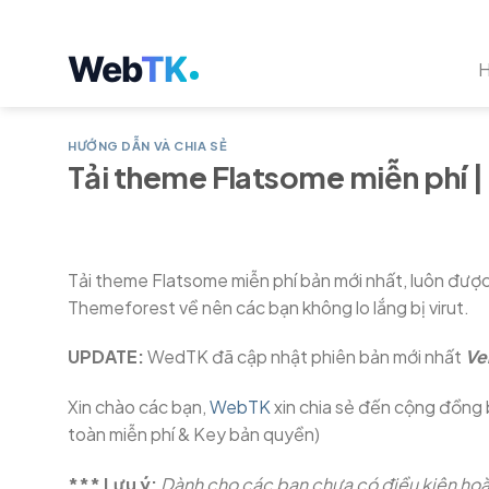
Chuyển
đến
Web
TK
nội
dung
HƯỚNG DẪN VÀ CHIA SẺ
Tải theme Flatsome miễn phí |
Tải theme Flatsome miễn phí bản mới nhất, luôn được 
Themeforest về nên các bạn không lo lắng bị virut.
UPDATE:
WedTK đã cập nhật phiên bản mới nhất
Ve
Xin chào các bạn,
WebTK
xin chia sẻ đến cộng đồng
toàn miễn phí & Key bản quyền)
*** Lưu ý:
Dành cho các bạn chưa có điều kiện ho