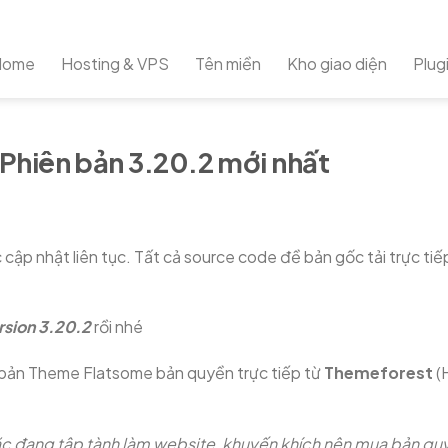
Home
Hosting & VPS
Tên miền
Kho giao diện
Plug
 Phiên bản 3.20.2 mới nhất
cập nhật liên tục. Tất cả source code đề bản gốc tải trực tiế
rsion 3.20.2
rồi nhé
 bản Theme Flatsome bản quyền trực tiếp từ
Themeforest
(
ặc đang tập tành làm website, khuyến khích nên mua bản qu