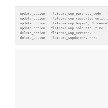
update_option( 'flatsome_wup_purchase_code', '
update_option( 'flatsome_wup_supported_until',
update_option( 'flatsome_wup_buyer', 'License'
update_option( 'flatsome_wup_sold_at', time() 
delete_option( 'flatsome_wup_errors', '' ); 

delete_option( 'flatsome_wupdates', '');