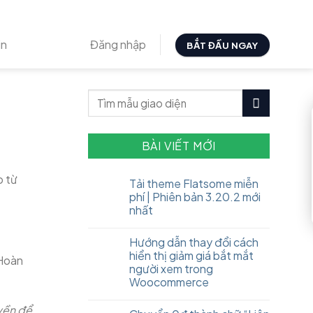
in
Đăng nhập
BẮT ĐẦU NGAY
BÀI VIẾT MỚI
p từ
Tải theme Flatsome miễn
phí | Phiên bản 3.20.2 mới
nhất
Hướng dẫn thay đổi cách
hiển thị giảm giá bắt mắt
Hoàn
người xem trong
Woocommerce
yền để