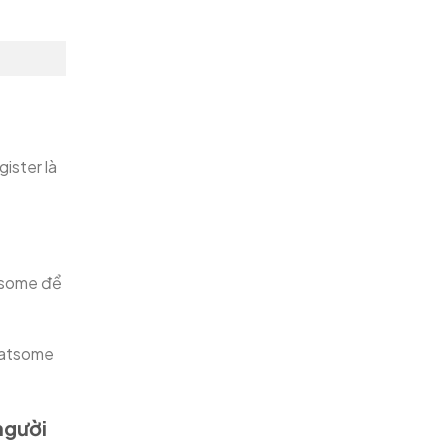
ister là
atsome để
latsome
người