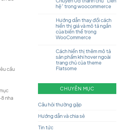
Chuyển 0đ thành chữ “Liên
hệ” trong woocommerce
Hướng dẫn thay đổi cách
hiển thị giá và mô tả ngắn
của biến thể trong
WooCommerce
Cách hiển thị thêm mô tả
sản phẩm khi hover ngoài
trang chủ của theme
Flatsome
yêu cầu
CHUYÊN MỤC
 mục
-8 nha
Câu hỏi thường gặp
Hướng dẫn và chia sẻ
Tin tức