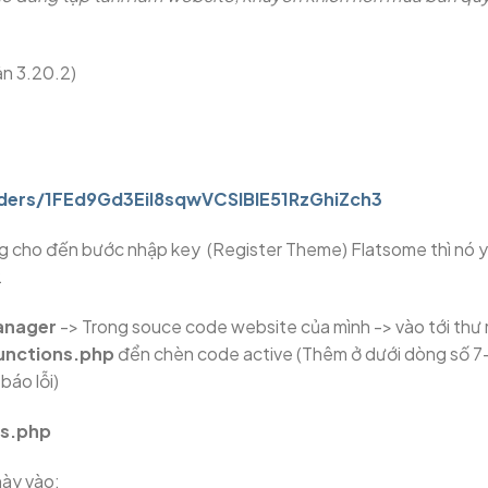
ản 3.20.2)
lders/1FEd9Gd3EiI8sqwVCSlBIE51RzGhiZch3
ờng cho đến bước nhập key (Register Theme) Flatsome thì nó 
2
Manager
-> Trong souce code website của mình -> vào tới thư
unctions.php
đển chèn code active (Thêm ở dưới dòng số 7
báo lỗi)
ns.php
ày vào: