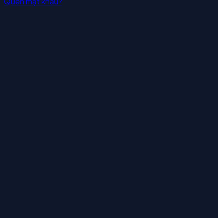
Quên mật khẩu?