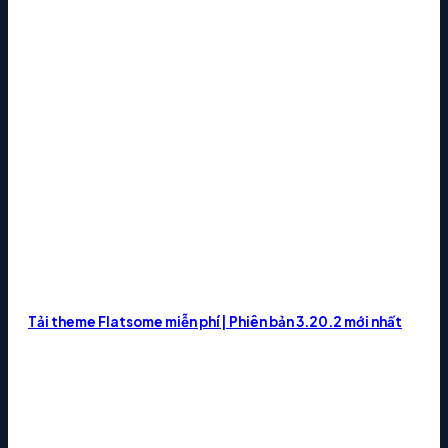
Tải theme Flatsome miễn phí | Phiên bản 3.20.2 mới nhất