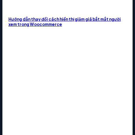
Hướng dẫn thay đổi cách hiển thị giảm giá bắt mắt người
xem trong Woocommerce