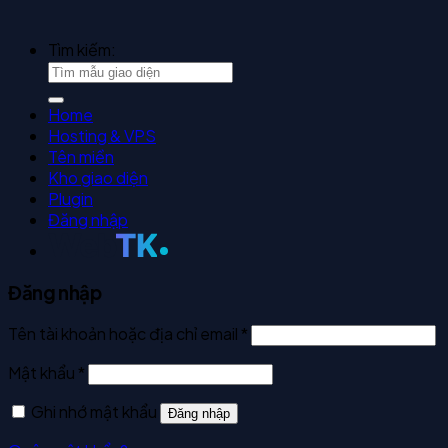
Tìm kiếm:
Home
Hosting & VPS
Tên miền
Kho giao diện
Plugin
Đăng nhập
Web
TK
Đăng nhập
Tên tài khoản hoặc địa chỉ email
*
Mật khẩu
*
Ghi nhớ mật khẩu
Đăng nhập