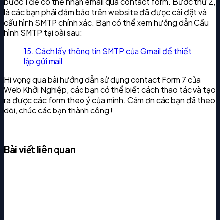
bước 1 để có thể nhận email qua contact form. Bước thứ 2,
là các bạn phải đảm bảo trên website đã được cài đặt và
cấu hình SMTP chính xác. Bạn có thể xem hướng dẫn Cấu
hình SMTP tại bài sau:
15. Cách lấy thông tin SMTP của Gmail để thiết
lập gửi mail
Hi vọng qua bài hướng dẫn sử dụng contact Form 7 của
Web Khởi Nghiệp, các bạn có thể biết cách thao tác và tạo
ra được các form theo ý của mình. Cám ơn các bạn đã theo
dõi, chúc các bạn thành công !
Bài viết liên quan