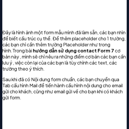
Đây là hình ảnh một form mẫu mình đã làm sẵn, các bạn nhìn
để biết cấu trúc cụ thể. Để thêm placeholder cho 1 trường,
các bạn chỉ cần thêm trường Placeholder như trong
hình.Trong bài
hướng dẫn sử dụng contact Form 7
cơ
bản này , mình sẽ chỉ nêu ra những điểm cơ bản các bạn cần
lưu ý , việc còn lại của các bạn là tùy chỉnh các text, các
trường theo ý thích.
Sau khi đã có Nội dung form chuẩn, các bạn chuyển qua
Tab cấu hình Mail để tiến hành cấu hình nội dung cho email
gửi cho khách, cũng như email gửi về cho bạn khi có khách
gửi form.