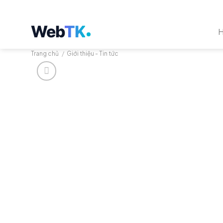
Chuyển
đến
Web
TK
nội
dung
Trang chủ
/
Giới thiệu - Tin tức