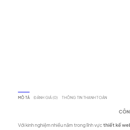
MÔ TẢ
ĐÁNH GIÁ (0)
THÔNG TIN THANH TOÁN
CÔNG
Với kinh nghiệm nhiều năm trong lĩnh vực
thiết kế we