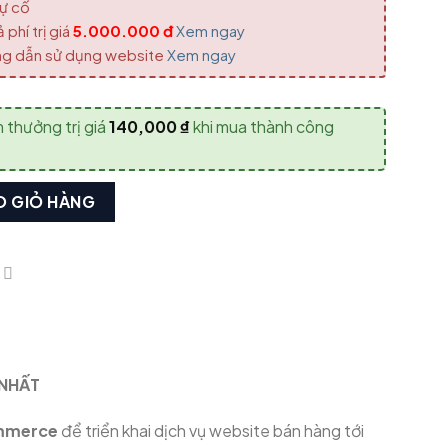
sự cố
phí trị giá
5.000.000 đ
Xem ngay
ớng dẫn sử dụng website
Xem ngay
 thưởng trị giá
140,000
₫
khi mua thành công
 số lượng
O GIỎ HÀNG
 NHẤT
merce
để triển khai dịch vụ website bán hàng tới