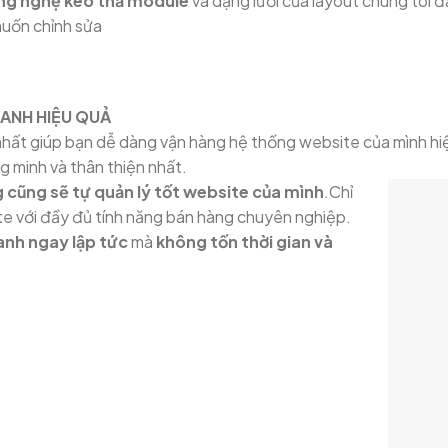
ng nghệ kéo thả module
và dạng lưới của layout chúng tôi 
muốn chỉnh sửa
OANH HIỆU QUẢ
hất giúp bạn dễ dàng vận hàng hệ thống website của mình hiệ
g minh và thân thiện nhất.
 cũng sẽ tự quản lý tốt website của mình
.Chỉ
ite với đầy đủ tính năng bán hàng chuyên nghiệp.
anh ngay lập tức
mà
không tốn thời gian và