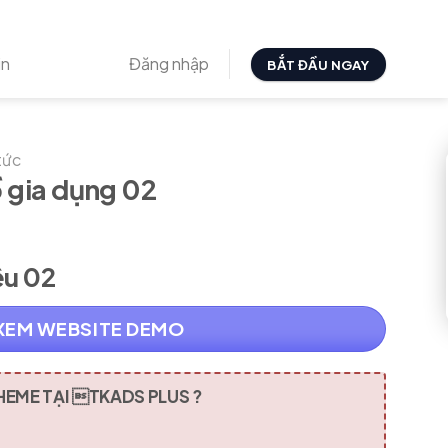
in
Đăng nhập
BẮT ĐẦU NGAY
 tức
 gia dụng 02
ệu 02
XEM WEBSITE DEMO
HEME TẠI TKADS PLUS ?