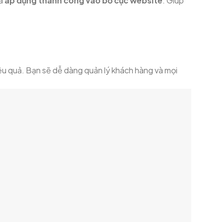
đã
áp dụng thành công vào bố cục website
. Giúp
u quả. Bạn sẽ dễ dàng quản lý khách hàng và mọi