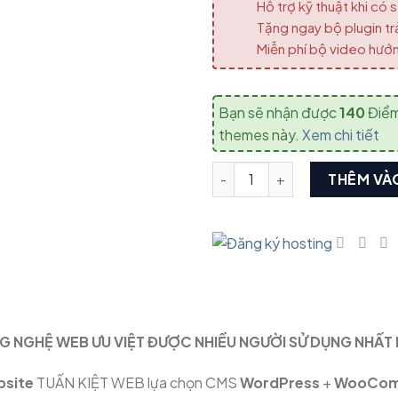
Hỗ trợ kỹ thuật khi có 
Tặng ngay bộ plugin trả 
Miễn phí bộ video hư
Bạn sẽ nhận được
140
Điểm
themes này.
Xem chi tiết
Landing Page đồ gia dụng 02
THÊM VÀ
 NGHỆ WEB ƯU VIỆT ĐƯỢC NHIỀU NGƯỜI SỬ DỤNG NHẤT
bsite
TUẤN KIỆT WEB lựa chọn CMS
WordPress
+
WooCom