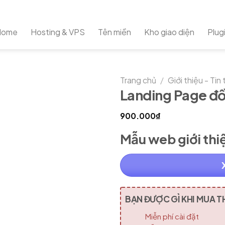
Home
Hosting & VPS
Tên miền
Kho giao diện
Plug
Trang chủ
/
Giới thiệu - Tin
Landing Page đồ
900.000
₫
Add to
Wishlist
Mẫu web giới thi
BẠN ĐƯỢC GÌ KHI MUA T
Miễn phí cài đặt