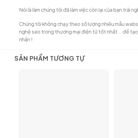
Nói là làm chúng tôi đã làm việc còn lại của bạn trải 
Chúng tôi không chạy theo số lượng nhiều mẫu website
nghệ seo trong thương mại điện tử tốt nhất … để tạo
nhận !
SẢN PHẨM TƯƠNG TỰ
d to
Add to
hlist
Wishlist