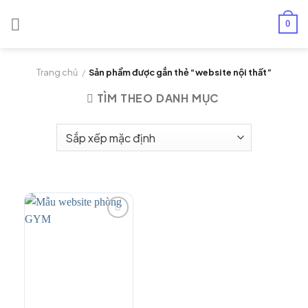
Chuyển
đến
0
nội
dung
Trang chủ
/
Sản phẩm được gắn thẻ “website nội thất”
TÌM THEO DANH MỤC
Add to
Wishlist